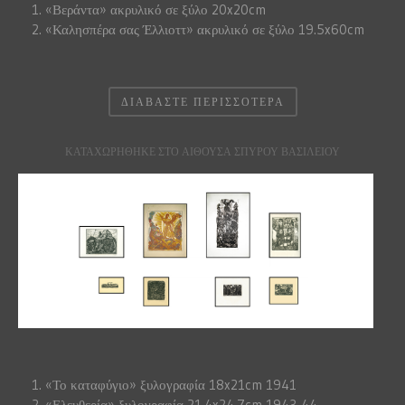
«Βεράντα» ακρυλικό σε ξύλο 20x20cm
«Καλησπέρα σας Έλλιοττ» ακρυλικό σε ξύλο 19.5x60cm
ΔΙΑΒΆΣΤΕ ΠΕΡΙΣΣΌΤΕΡΑ
ΚΑΤΑΧΩΡΉΘΗΚΕ ΣΤΟ ΑΙΘΟΥΣΑ ΣΠΥΡΟΥ ΒΑΣΙΛΕΙΟΥ
«Το καταφύγιο» ξυλογραφία 18x21cm 1941
«Ελευθερία» ξυλογραφία 21.4x24.7cm 1943-44