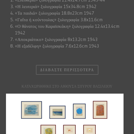
«Η λευτεριά» ξυλογραφία 15x34.8cm 1942
«Τα παιδιά» ξυλογραφία 18.8x23cm 1947
«Γαΐτα ή κούντουλας» ξυλογραφία 3.8x11.6cm
«Ο θάνατος του Καραϊσκάκη» ξυλογραφία 12.4x13.4cm
1942
«Αποκριάτικο» ξυλογραφία 8x13.2cm 1943
«Η εξαδέλφη» ξυλογραφία 7.6x12.6cm 1943
ΔΙΑΒΆΣΤΕ ΠΕΡΙΣΣΌΤΕΡΑ
ΚΑΤΑΧΩΡΉΘΗΚΕ ΣΤΟ ΑΙΘΟΥΣΑ ΣΠΥΡΟΥ ΒΑΣΙΛΕΙΟΥ